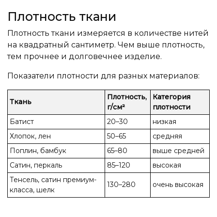
Плотность ткани
Плотность ткани измеряется в количестве нитей
на квадратный сантиметр. Чем выше плотность,
тем прочнее и долговечнее изделие.
Показатели плотности для разных материалов:
Плотность,
Категория
Ткань
г/см²
плотности
Батист
20–30
низкая
Хлопок, лен
50–65
средняя
Поплин, бамбук
65–80
выше средней
Сатин, перкаль
85–120
высокая
Тенсель, сатин премиум-
130–280
очень высокая
класса, шелк