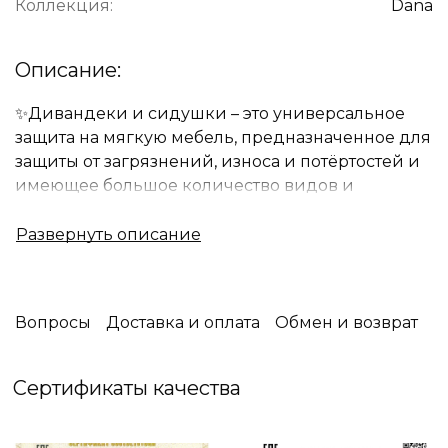
Коллекция:
Dana
Описание:
✨Дивандеки и сидушки – это универсальное
защита на мягкую мебель, предназначенное для
защиты от загрязнений, износа и потёртостей и
имеющее большое количество видов и
цветовых гамм.
✨Основным преимуществом дивандеков и
сидушек является их гармоничность с
интерьером в комнате, индивидуальность и
красивый внешний вид.Однотонные
Вопросы
Доставка и оплата
Обмен и возврат
дивандеки и сидушки идеально дополнят ваш
интерьер.
Сертификаты качества