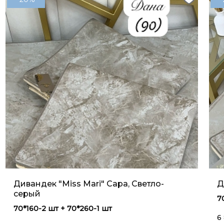
Дивандек "Miss Mari" Сара, Светло-
Д
серый
7
70*160-2 шт + 70*260-1 шт
6