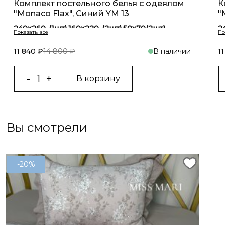
Комплект постельного белья с одеялом
К
"Monaco Flax", Синий YM 13
"
240х260-(1шт),160х220-(2шт),50х70(2шт)
2
240х260-(1шт),200х230-(1шт),50х70(2шт)
2
160х220-(1шт),160х220-(2шт),50х70(2шт)
1
11 840 ₽
14 800 ₽
В наличии
1
В корзину
Вы смотрели
-20%