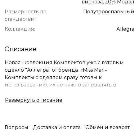
вискоза, 20% Модал
Размерность по
Полутороспальный
стандартам:
Коллекция:
Аllegra
Описание:
Новая коллекция Комплектов уже с готовым
одеяло "Аллегра" от бренда «Miss Mari»
Комплекты с одеялом сразу готовы к
использованию, их не нужно заправлять в
пододеяльник. Одеяло выполнена с кружевом
по краю, что придаёт нежность и
воздушность.Ткань легкая, мягкая, приятная к
телу, не требует особого ухода и глажки.Они
отлично подойдут в спальню и дополнят ваш
Вопросы
Доставка и оплата
Обмен и возврат
интерьер.
Одеяло легко стирается вместе с остальным