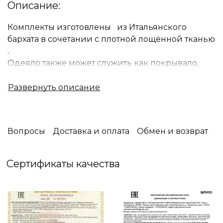
Описание:
Комплекты изготовлены из Итальянского
бархата в сочетании с плотной лощённой тканью
.
Одеяло также может служить как покрывало,
многообразие расцветок не оставит
равнодушным даже самого требовательного
покупателя.
Итальянский бархат- имеет плюшевую и
бархатистую текстуру, гладкую и нежную на
Вопросы
Доставка и оплата
Обмен и возврат
ощупь. Она обеспечивает ощущение комфорта и
уюта.
В качестве наполнителя одеяла используется
Сертификаты качества
силиконизированное волокно, такой
наполнитель на ощупь похож на пух и
обеспечивает температурный комфорт. Волокно
хорошо держит форму и не сбивается в
комки.Обратная сторона «Итальянский