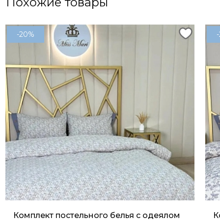
Похожие товары
-20%
Комплект постельного белья с одеялом
К