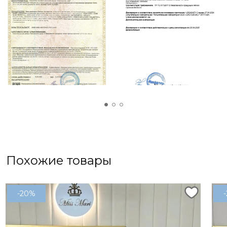
регулировать микроклимат спального места –
при жаре на таком белье будет ощущаться
приятная сухая прохлада, а в холод оно способно
согреть не хуже натуральной шерсти.
Стирать на деликатной стирке 30 градусов при
минимальных оборотах ‼️
Похожие товары
-20%