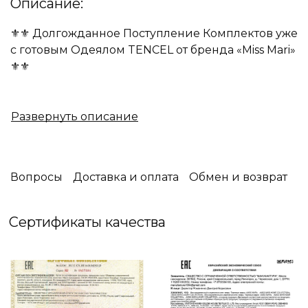
Описание:
⚜️⚜️ Долгожданное Поступление Комплектов уже
с готовым Одеялом TENCEL от бренда «Miss Mari»
⚜️⚜️
❇️Tencel-это материал натурального
происхождения, который изготавливают из
древесины Австралийского эвкалипта и
подвергают нанообработке. Это самая прочная,
экологичная и антибактериальная ткань,
Вопросы
Доставка и оплата
Обмен и возврат
обладает гигроскопичностью и
терморегуляцией
Сертификаты качества
❇️Невероятно приятный на ощупь материал,
шелковистый, тонкий и гладкий.
❇️Тencel способен подстраиваться под
температуру окружающей среды и