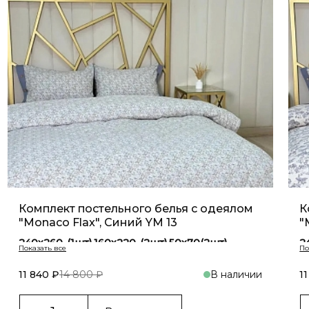
Комплект постельного белья с одеялом
К
"Monaco Flax", Синий YM 13
"
240х260-(1шт),160х220-(2шт),50х70(2шт)
2
240х260-(1шт),200х230-(1шт),50х70(2шт)
2
160х220-(1шт),160х220-(2шт),50х70(2шт)
1
11 840 ₽
14 800 ₽
В наличии
1