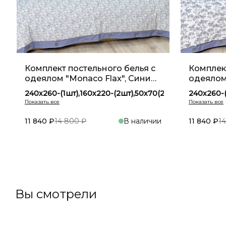
Комплект постельного белья с
Комплект
одеялом "Monaco Flax", Синий
одеялом
YM 13
YM 12
240х260-(1шт),160х220-(2шт),50х70(2шт)
240х260-(
240х260-(1шт),200х230-(1шт),50х70(2шт)
240х260-(
160х220-(1шт),160х220-(2шт),50х70(2шт)
160х220-(
11 840 ₽
14 800 ₽
В наличии
11 840 ₽
1
В корзину
Вы смотрели