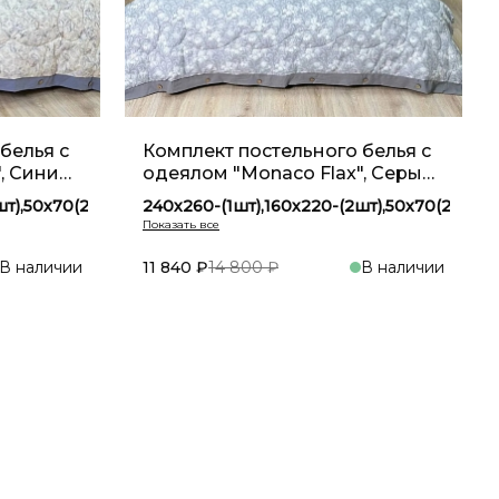
белья с
Комплект постельного белья с
, Синий
одеялом "Monaco Flax", Серый
YM 10
шт),50х70(2шт)
240х260-(1шт),160х220-(2шт),50х70(2шт)
),50х70(2шт)
240х260-(1шт),200х230-(1шт),50х70(2шт)
),50х70(2шт)
В наличии
11 840 ₽
14 800 ₽
В наличии
зину
В корзину