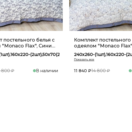
 постельного белья с
Комплект постельного 
 "Monaco Flax", Синий
одеялом "Monaco Flax"
YM 11
1шт),160х220-(2шт),50х70(2шт)
240х260-(1шт),160х220-(2
1шт),200х230-(1шт),50х70(2шт)
240х260-(1шт),200х230-(1шт
1шт),160х220-(2шт),50х70(2шт)
160х220-(1шт),160х220-(2шт
4 800 ₽
В наличии
11 840 ₽
14 800 ₽
В корзину
В кор