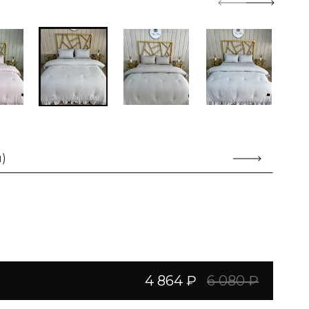
)
4 864 ₽
6 080 ₽