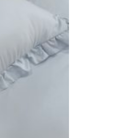
-гипоаллергенная , 
сочетаться с интерье
Качественная обрабо
прочность, долговечн
белья. Стирать на д
Легко сохраняет свою
обеспечивает долгов
протяжении многих л