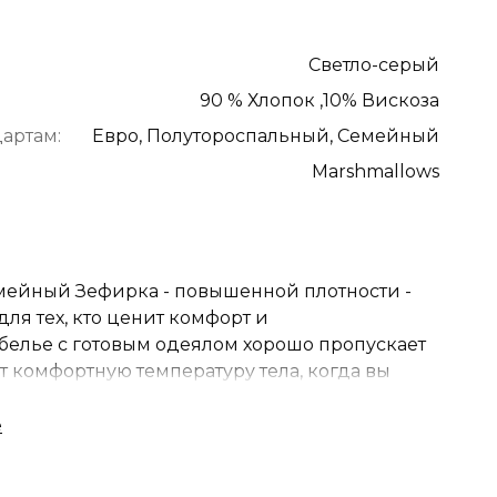
Светло-серый
90 % Хлопок ,10% Вискоза
артам:
Евро, Полутороспальный, Семейный
Marshmallows
мейный Зефирка - повышенной плотности -
ля тех, кто ценит комфорт и
 белье с готовым одеялом хорошо пропускает
т комфортную температуру тела, когда вы
 антибактериальная ткань, обладает
 терморегуляцией, невероятно приятный на
ий, а так же гладкий и нежный. Великолепная
из высококачественного текстиля