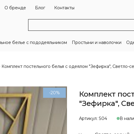
О бренде
Блог
Контакты
льное белье с пододеяльником
Простыни и наволочки
Оде
Комплект постельного белья с одеялом "Зефирка", Светло-с
Комплект пост
-20%
"Зефирка", Св
Артикул: S04
В нал