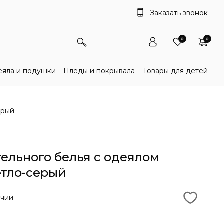
Заказать звонок
0
0
яла и подушки
Пледы и покрывала
Товары для детей
ерый
ельного белья с одеялом
етло-серый
ичии