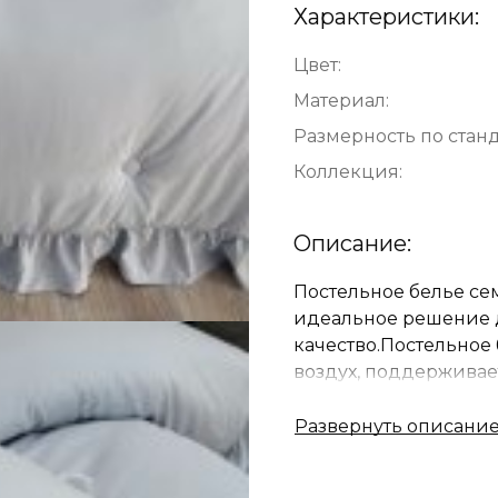
Характеристики:
Цвет:
Материал:
Размерность по станд
Коллекция:
Описание:
Постельное белье се
идеальное решение д
качество.Постельное
воздух, поддерживае
спите, экологичная и
гигроскопичностью и
ощупь материал мягк
модель изготовлено 