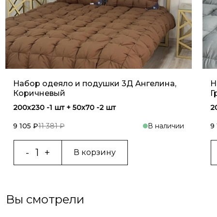
Набор одеяло и подушки 3Д Ангелина,
Н
Коричневый
Г
200х230 -1 шт + 50х70 -2 шт
2
9 105 ₽
11 381 ₽
В наличии
9
В корзину
Вы смотрели