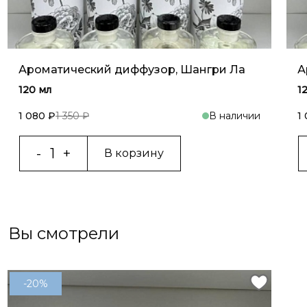
Ароматический диффузор, Шангри Ла
А
120 мл
1
1 080 ₽
1 350 ₽
В наличии
1
В корзину
Вы смотрели
-20%