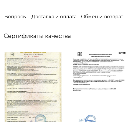
Уют имеет особый аромат, и для каждого
человека он свой - особенный.
Вопросы
Доставка и оплата
Обмен и возврат
В Miss Mari вы встретите огромное разнообразие
запахов: фруктовых или цветочных, терпких или
Сертификаты качества
свежих, пряных или сладких.
И вы обязательно найдете именно тот аромат,
который будет ассоциироваться с вашим
уютным домом.
Побалуйте себя и окунитесь в свои мечты
вместе с Miss Mari❤️