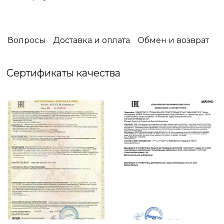
семьей.
Уют имеет особый аромат, и для каждого
человека он свой - особенный.
Вопросы
Доставка и оплата
Обмен и возврат
В Miss Mari вы встретите огромное разнообразие
запахов: фруктовых или цветочных, терпких или
Сертификаты качества
свежих, пряных или сладких.
И вы обязательно найдете именно тот аромат,
который будет ассоциироваться с вашим
уютным домом.
Побалуйте себя и окунитесь в свои мечты
вместе с Miss Mari❤️