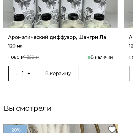
Ароматический диффузор, Шангри Ла
А
120 мл
1
1 080 ₽
1 350 ₽
В наличии
1
В корзину
Вы смотрели
-20%