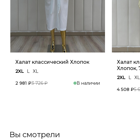
Халат классический Хлопок
Халат к
Хлопок,
2XL
L
XL
2XL
L
XL
2 981 ₽
3 726 ₽
В наличии
4 508 ₽
5 
В корзину
Вы смотрели