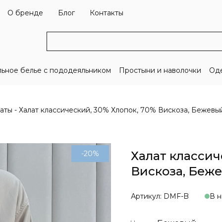
О бренде
Блог
Контакты
льное белье с пододеяльником
Простыни и наволочки
Оде
аты
Халат классический, 30% Хлопок, 70% Вискоза, Бежевы
Халат классич
-20%
Вискоза, Беж
Артикул: DMF-B
В н