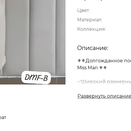
Цвет:
Материал:
Коллекция:
Описание:
⚜️⚜️Долгожданное по
Miss Mari ⚜️⚜️
✅Широкий размерный
носить как женщине 
✅Данные модели пре
модели, предназнач
индивидуальности .
рат
✅Халаты идеально по