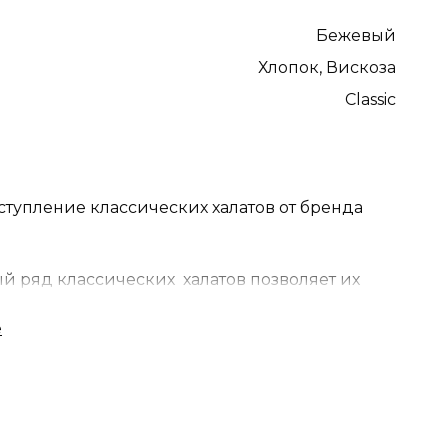
Бежевый
Хлопок, Вискоза
Classic
ступление классических халатов от бренда
 ряд классических халатов позволяет их
так и мужчине.
дставлены с поясом — это классические
енные для комфорта и подчеркивания вашей
дходит для расслабленных уютных вечеров.