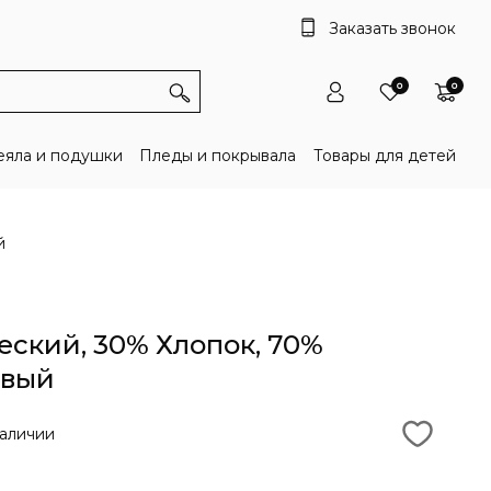
Заказать звонок
0
0
яла и подушки
Пледы и покрывала
Товары для детей
й
еский, 30% Хлопок, 70%
евый
аличии