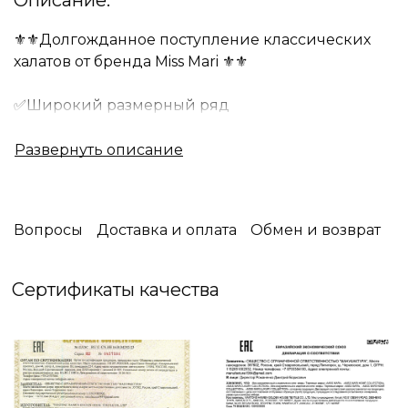
Описание:
⚜️⚜️Долгожданное поступление классических
халатов от бренда Miss Mari ⚜️⚜️
✅Широкий размерный ряд
классических халатов позволяет их носить как
женщине так и мужчине.
✅Данные модели представлены с поясом — это
классические модели, предназначенные для
Вопросы
Доставка и оплата
Обмен и возврат
комфорта и подчеркивания вашей
индивидуальности .
✅Халаты идеально подходит для
Сертификаты качества
расслабленных уютных вечеров.