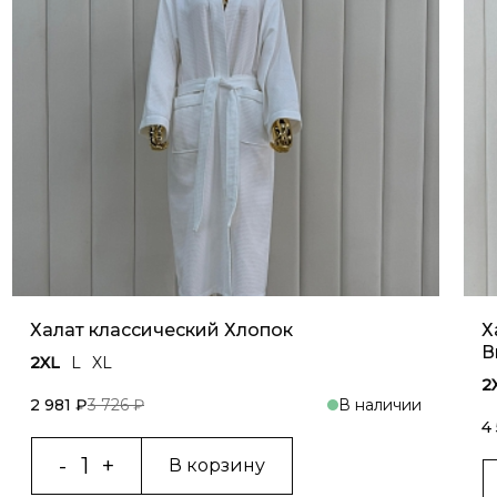
Халат классический Хлопок
Х
В
2XL
L
XL
2
2 981 ₽
3 726 ₽
В наличии
4
В корзину