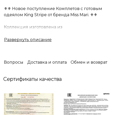
⚜️⚜️ Новое поступление Комплетов с готовым
одеялом King Stripe от бренда Miss Mari. ⚜️⚜️
Коллекция изготовлена из
высококачественного голландского страйп
бархата в сочетании с сатином .
Голландский бархат гиппоаллергенный ,
гигроскопичный материал,не мало важно его
свойства как антистатичность , что означает не
Вопросы
Доставка и оплата
Обмен и возврат
накапливает статическое электричество и не
липнет к телу. Эта коллекция выполнена в
классическом стиле, с использованием
Сертификаты качества
современных технологий.
Стирать на деликатной стирке 30 градусов при
минимальных оборотах.