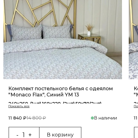
Комплект постельного белья с одеялом
К
"Monaco Flax", Синий YM 13
"
240х260-(1шт),160х220-(2шт),50х70(2шт)
2
240х260-(1шт),200х230-(1шт),50х70(2шт)
2
160х220-(1шт),160х220-(2шт),50х70(2шт)
1
11 840 ₽
14 800 ₽
В наличии
1
В корзину