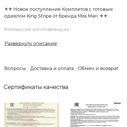
⚜️⚜️ Новое поступление Комплетов с готовым
одеялом King Stripe от бренда Miss Mari. ⚜️⚜️
Коллекция изготовлена из
высококачественного голландского страйп
бархата в сочетании с сатином .
Голландский бархат гиппоаллергенный ,
гигроскопичный материал,не мало важно его
свойства как антистатичность , что означает не
Вопросы
Доставка и оплата
Обмен и возврат
накапливает статическое электричество и не
липнет к телу. Эта коллекция выполнена в
классическом стиле, с использованием
Сертификаты качества
современных технологий.
Стирать на деликатной стирке 30 градусов при
минимальных оборотах.