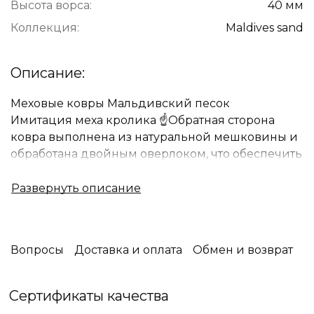
Высота ворса:
40 мм
Коллекция:
Maldivеs sand
Описание:
Меховые ковры Мальдивский песок
Имитация меха кролика ☝Обратная сторона
ковра выполнена из натуральной мешковины и
обработана двойным оверлоком, что обеспечить
высокую прочность и долговечность изделия.
⚜️Роскошные , стильные ,мягкие ,придают
чувство нежности и комфорта. Они отлично
подойдут в спальню и также гармонично
дополнят интерьер гостиной .Соприкоснувшись
Вопросы
Доставка и оплата
Обмен и возврат
с ними , вы несомненно влюбитесь в этот ковер.
Стоит отметить, что данные ковры
гиппоаллергенны.
Сертификаты качества
Современные технологии производства