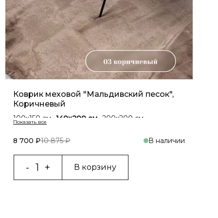
Коврик меховой "Мальдивский песок",
Коричневый
100x150 cм
140x200 см
200x200 см
200x300 см
Двойка 60x100 cм+50x70 см
160х300 см
80х120 см
8 700 ₽
10 875 ₽
В наличии
В корзину