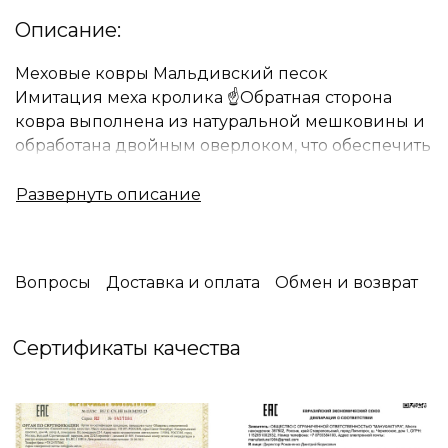
Описание:
Меховые ковры Мальдивский песок
Имитация меха кролика ☝Обратная сторона
ковра выполнена из натуральной мешковины и
обработана двойным оверлоком, что обеспечить
высокую прочность и долговечность изделия.
⚜️Роскошные , стильные ,мягкие ,придают
чувство нежности и комфорта. Они отлично
подойдут в спальню и также гармонично
дополнят интерьер гостиной .Соприкоснувшись
Вопросы
Доставка и оплата
Обмен и возврат
с ними , вы несомненно влюбитесь в этот ковер.
Стоит отметить, что данные ковры
гиппоаллергенны.
Сертификаты качества
Современные технологии производства
позволяют изготовить многообразие цветов и
размеров.