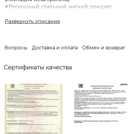
⚜️Роскошный, стильный, мягкий, придаёт
чувство нежности и комфорта. Прикоснувшись к
нему, вы несомненно влюбитесь в этот плед.
Такие пледы, отлично согреют вас в прохладную
погоду, придавая домашнего тепла и уюта. Он
не прихотлив в уходе, и сохраняет
Вопросы
Доставка и оплата
Обмен и возврат
первоначальный вид. Стирка рекомендуется,
ручная или деликатная при температуре 30
градусов.
Сертификаты качества