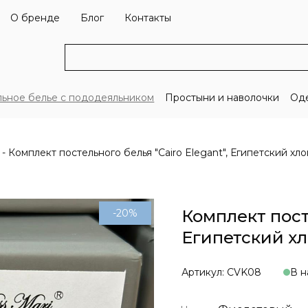
О бренде
Блог
Контакты
льное белье с пододеяльником
Простыни и наволочки
Оде
Комплект постельного белья "Cairo Elegant", Египетский хл
Комплект посте
-20%
Египетский х
Артикул: CVK08
В н