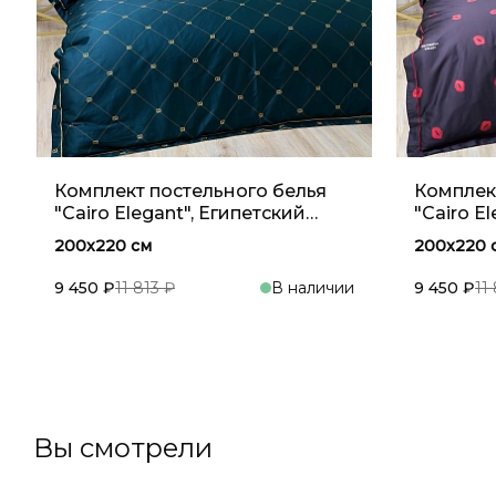
Комплект постельного белья
Комплек
"Cairo Elegant", Египетский
"Cairo E
хлопок, Тёмный изумруд
хлопок,
200x220 см
200x220 
9 450 ₽
11 813 ₽
В наличии
9 450 ₽
11
В корзину
Вы смотрели