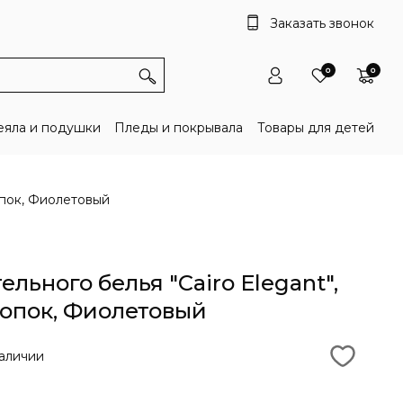
Заказать звонок
0
0
яла и подушки
Пледы и покрывала
Товары для детей
опок, Фиолетовый
льного белья "Cairo Elegant",
лопок, Фиолетовый
аличии