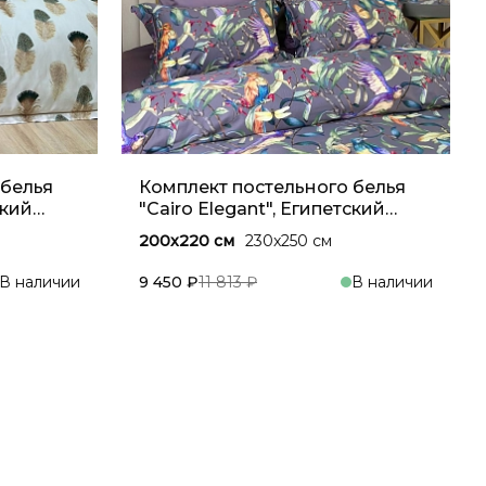
 белья
Комплект постельного белья
ский
"Cairo Elegant", Египетский
хлопок, Фиолетовый
200x220 см
230x250 см
В наличии
9 450 ₽
11 813 ₽
В наличии
зину
В корзину