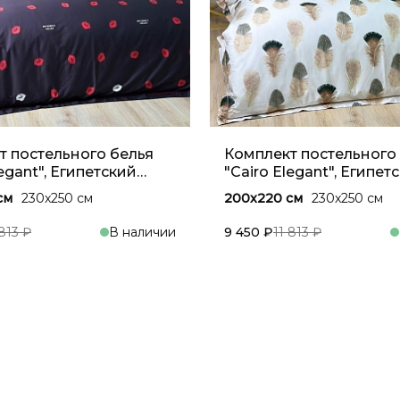
т постельного белья
Комплект постельного
legant", Египетский
"Cairo Elegant", Египет
 Алый
хлопок, Песочный беж
см
230x250 см
200x220 см
230x250 см
 813 ₽
В наличии
9 450 ₽
11 813 ₽
В корзину
В кор