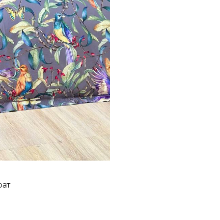
стильный акцент в в
Цифровая печать рис
устойчивость к выцв
Максимальный комфо
Изделие отличается 
свои потрясающие св
Упаковка: подарочная
рат