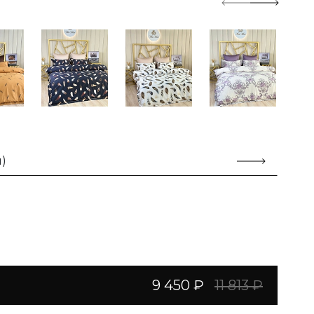
)
9 450 ₽
11 813 ₽