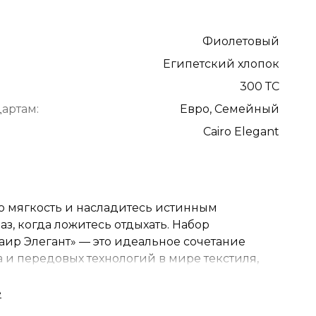
Фиолетовый
Египетский хлопок
300 ТС
артам:
Евро, Семейный
Cairo Elegant
 мягкость и насладитесь истинным
з, когда ложитесь отдыхать. Набор
аир Элегант» — это идеальное сочетание
 и передовых технологий в мире текстиля,
 сна.
ий хлопок 60s с плотностью 300 TC:
египетский хлопок с узором, который добавит