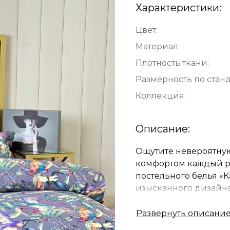
Характеристики:
Цвет:
Материал:
Плотность ткани:
Размерность по станд
Коллекция:
Описание:
Ощутите невероятную
комфортом каждый ра
постельного белья «К
изысканного дизайна
созданное для вашего
Натуральный египетск
Элегантный цветной 