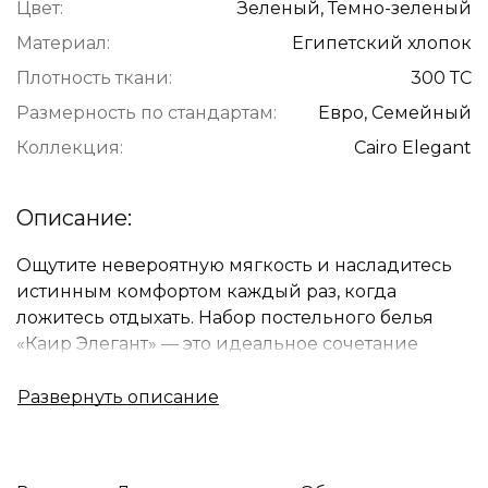
Цвет:
Зеленый, Темно-зеленый
Материал:
Египетский хлопок
Плотность ткани:
300 ТС
Размерность по стандартам:
Евро, Семейный
Коллекция:
Cairo Elegant
Описание:
Ощутите невероятную мягкость и насладитесь
истинным комфортом каждый раз, когда
ложитесь отдыхать. Набор постельного белья
«Каир Элегант» — это идеальное сочетание
изысканного дизайна и передовых технологий
в мире текстиля, созданное для вашего сна.
Натуральный египетский хлопок 60s с
плотностью 300 TC:
Элегантный цветной египетский хлопок с