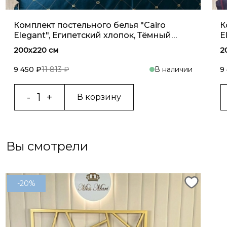
Комплект постельного белья "Cairo
К
Elegant", Египетский хлопок, Тёмный
E
изумруд
200x220 см
2
9 450 ₽
11 813 ₽
В наличии
9
В корзину
Вы смотрели
-20%