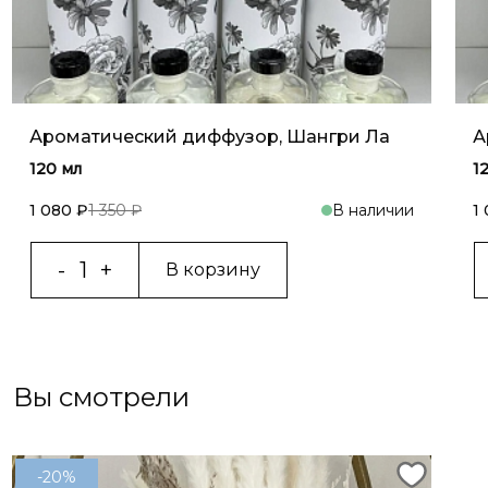
Ароматический диффузор, Шангри Ла
А
120 мл
1
1 080 ₽
1 350 ₽
В наличии
1
В корзину
Вы смотрели
-20%