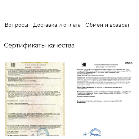
семьей.
Уют имеет особый аромат, и для каждого
человека он свой - особенный.
Вопросы
Доставка и оплата
Обмен и возврат
В Miss Mari вы встретите огромное разнообразие
запахов: фруктовых или цветочных, терпких или
Сертификаты качества
свежих, пряных или сладких.
И вы обязательно найдете именно тот аромат,
который будет ассоциироваться с вашим
уютным домом.
Побалуйте себя и окунитесь в свои мечты
вместе с Miss Mari❤️