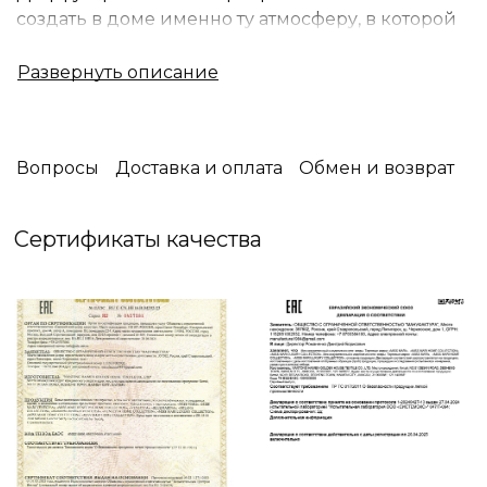
создать в доме именно ту атмосферу, в которой
вам будет комфортно находиться и приятно
наслаждаться счастливыми моментами вместе с
семьей.
Уют имеет особый аромат, и для каждого
человека он свой - особенный.
Вопросы
Доставка и оплата
Обмен и возврат
В Miss Mari вы встретите огромное разнообразие
запахов: фруктовых или цветочных, терпких или
Сертификаты качества
свежих, пряных или сладких.
И вы обязательно найдете именно тот аромат,
который будет ассоциироваться с вашим
уютным домом.
Побалуйте себя и окунитесь в свои мечты
вместе с Miss Mari❤️