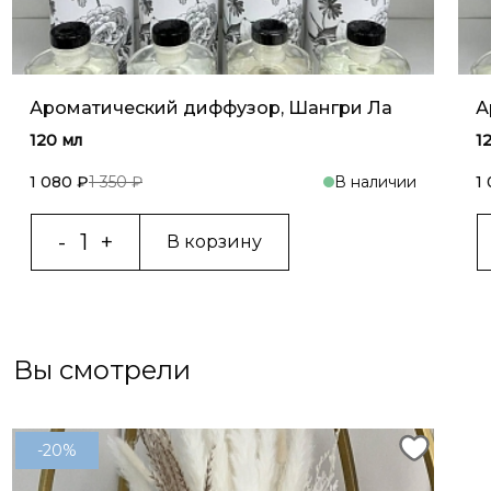
Ароматический диффузор, Шангри Ла
А
120 мл
1
1 080 ₽
1 350 ₽
В наличии
1
В корзину
Вы смотрели
-20%