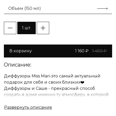
Объем (150 мл)
1 шт.
В корзину
1 160 ₽
1 450 ₽
Описание:
Диффузоры Miss Mari-это самый актуальный
подарок для себя и своих близких❤️
Диффузоры и Саше - прекрасный способ
создать в доме именно ту атмосферу, в которой
вам будет комфортно находиться и приятно
наслаждаться счастливыми моментами вместе с
семьей.