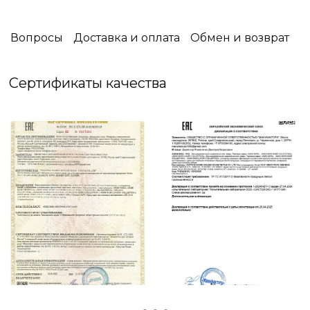
Уют имеет особый аромат, и для каждого
человека он свой - особенный.
Вопросы
Доставка и оплата
Обмен и возврат
В Miss Mari вы встретите огромное разнообразие
запахов: фруктовых или цветочных, терпких или
Сертификаты качества
свежих, пряных или сладких.
И вы обязательно найдете именно тот аромат,
который будет ассоциироваться с вашим
уютным домом.
Побалуйте себя и окунитесь в свои мечты
вместе с Miss Mari❤️