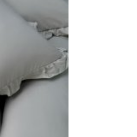
-гипоаллергенная , 
сочетаться с интерье
Качественная обрабо
прочность, долговечн
белья. Стирать на д
Легко сохраняет свою
обеспечивает долгов
протяжении многих л