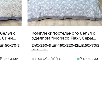
белья с
Комплект постельного белья с
, Синий
одеялом "Monaco Flax", Серый
YM 10
шт),50х70(2шт)
240х260-(1шт),160х220-(2шт),50х70(2шт)
),50х70(2шт)
240х260-(1шт),200х230-(1шт),50х70(2шт)
),50х70(2шт)
В наличии
11 840 ₽
14 800 ₽
В наличии
зину
В корзину