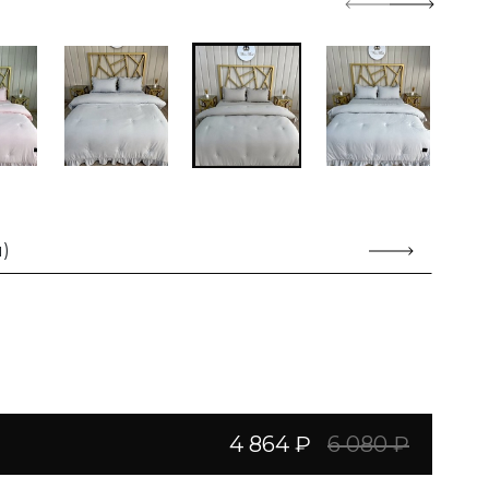
)
4 864 ₽
6 080 ₽