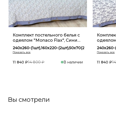
Комплект постельного белья с
Комплект
одеялом "Monaco Flax", Синий
одеялом
YM 13
YM 12
240х260-(1шт),160х220-(2шт),50х70(2шт)
240х260-(
240х260-(1шт),200х230-(1шт),50х70(2шт)
240х260-(
160х220-(1шт),160х220-(2шт),50х70(2шт)
160х220-(
11 840 ₽
14 800 ₽
В наличии
11 840 ₽
1
В корзину
Вы смотрели