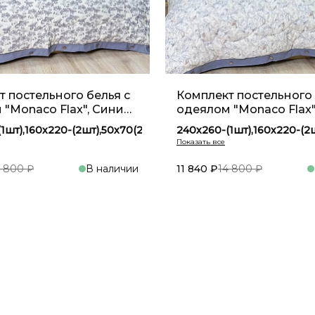
 постельного белья с
Комплект постельного 
 "Monaco Flax", Синий
одеялом "Monaco Flax"
YM 11
1шт),160х220-(2шт),50х70(2шт)
240х260-(1шт),160х220-(2
1шт),200х230-(1шт),50х70(2шт)
240х260-(1шт),200х230-(1шт
1шт),160х220-(2шт),50х70(2шт)
160х220-(1шт),160х220-(2шт
4 800 ₽
В наличии
11 840 ₽
14 800 ₽
В корзину
В кор