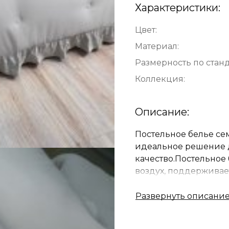
Характеристики:
Цвет:
Материал:
Размерность по станд
Коллекция:
Описание:
Постельное белье се
идеальное решение д
качество.Постельное
воздух, поддерживае
спите, экологичная и
гигроскопичностью и
ощупь материал мягк
модель изготовлено 