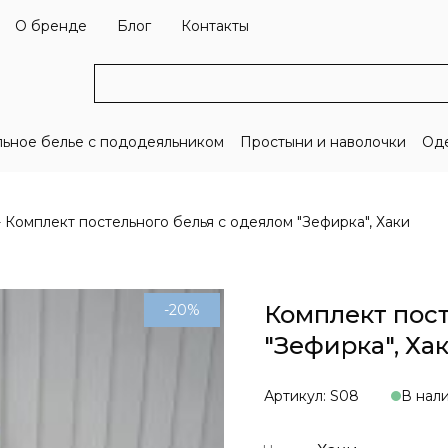
О бренде
Блог
Контакты
льное белье с пододеяльником
Простыни и наволочки
Оде
Комплект постельного белья с одеялом "Зефирка", Хаки
Комплект пост
-20%
"Зефирка", Ха
Артикул: S08
В нал