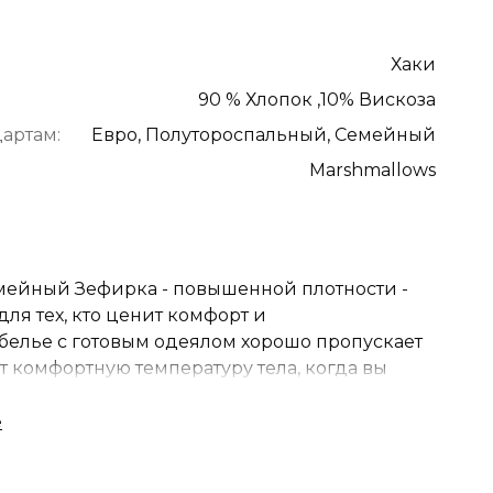
Хаки
90 % Хлопок ,10% Вискоза
артам:
Евро, Полутороспальный, Семейный
Marshmallows
мейный Зефирка - повышенной плотности -
ля тех, кто ценит комфорт и
 белье с готовым одеялом хорошо пропускает
т комфортную температуру тела, когда вы
 антибактериальная ткань, обладает
 терморегуляцией, невероятно приятный на
ий, а так же гладкий и нежный. Великолепная
из высококачественного текстиля