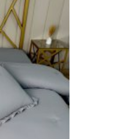
-гипоаллергенная , 
сочетаться с интерье
Качественная обрабо
прочность, долговечн
белья. Стирать на д
Легко сохраняет свою
обеспечивает долгов
протяжении многих л