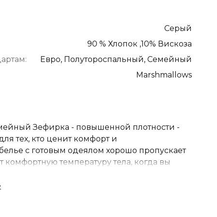
Серый
90 % Хлопок ,10% Вискоза
артам:
Евро, Полутороспальный, Семейный
Marshmallows
мейный Зефирка - повышенной плотности -
ля тех, кто ценит комфорт и
 белье с готовым одеялом хорошо пропускает
т комфортную температуру тела, когда вы
 антибактериальная ткань, обладает
 терморегуляцией, невероятно приятный на
ий, а так же гладкий и нежный. Великолепная
из высококачественного текстиля