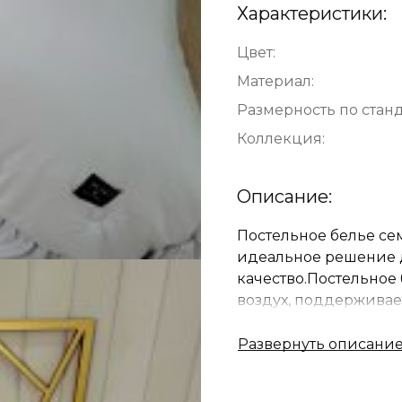
Характеристики:
Цвет:
Материал:
Размерность по станд
Коллекция:
Описание:
Постельное белье се
идеальное решение д
качество.Постельное
воздух, поддерживае
спите, экологичная и
гигроскопичностью и
ощупь материал мягк
модель изготовлено 