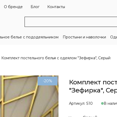
О бренде
Блог
Контакты
льное белье с пододеяльником
Простыни и наволочки
Оде
Комплект постельного белья с одеялом "Зефирка", Серый
Комплект пост
-20%
"Зефирка", Се
Артикул: S10
В нали