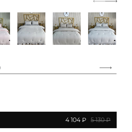
)
4 104 ₽
5 130 ₽