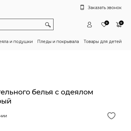
Заказать звонок
0
0
яла и подушки
Пледы и покрывала
Товары для детей
ельного белья с одеялом
рый
чии