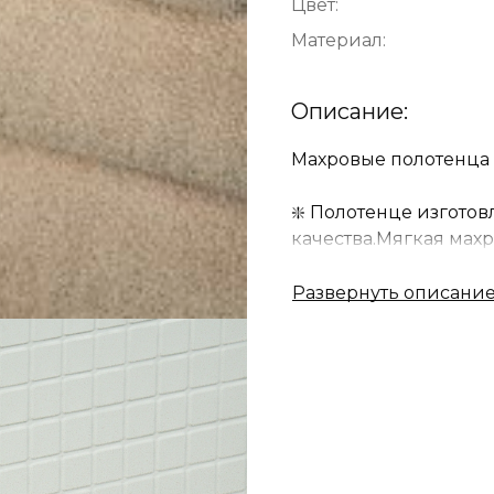
Цвет:
Материал:
Описание:
Махровые полотенца о
❇️ Полотенце изготов
качества.Мягкая махр
электризуется. Хлоп
гигроскопичны, прост
❇️ Однотонные изде
дизайна, классическ
❇️ Любая хозяйка буд
Спешите порадовать с