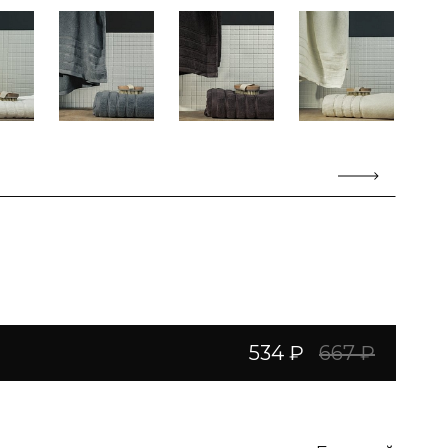
534 ₽
667 ₽