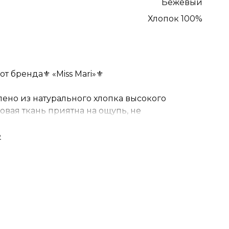
Бежевый
Хлопок 100%
т бренда⚜️ «Miss Mari»⚜️
лено из натурального хлопка высокого
овая ткань приятна на ощупь, не
ковые полотенца гигиеничны и
ы в уходе.
лия-универсальное решение для любого
ого и современного.
ет рада приобретению таких полотенец.
ебя и близких ????