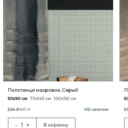
Полотенце махровое, Серый
П
50x90 см
70x140 cм
100x150 cм
5
534 ₽
667 ₽
В наличии
5
В корзину