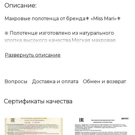
Описание:
Махровые полотенца от бренда⚜️ «Miss Mari»⚜️
❇️ Полотенце изготовлено из натурального
хлопка высокого качества.Мягкая махровая
ткань приятна на ощупь, не электризуется.
Хлопковые полотенца гигиеничны и
гигроскопичны, просты в уходе.
❇️ Однотонные изделия-универсальное
решение для любого дизайна, классического и
Вопросы
Доставка и оплата
Обмен и возврат
современного.
❇️ Любая хозяйка будет рада приобретению
таких полотенец. Спешите порадовать себя и
Сертификаты качества
близких ????