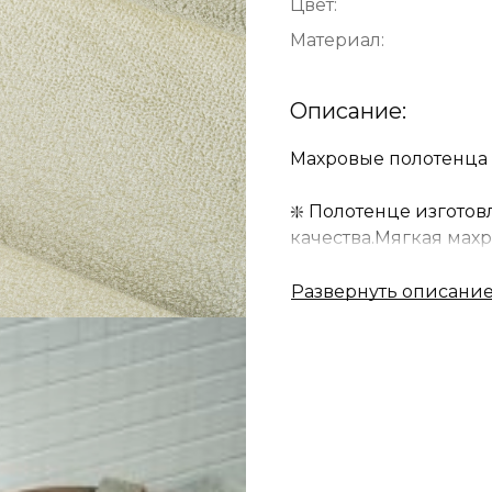
Цвет:
Материал:
Описание:
Махровые полотенца о
❇️ Полотенце изготов
качества.Мягкая махр
электризуется. Хлоп
гигроскопичны, прост
❇️ Однотонные изде
дизайна, классическ
❇️ Любая хозяйка буд
Спешите порадовать с