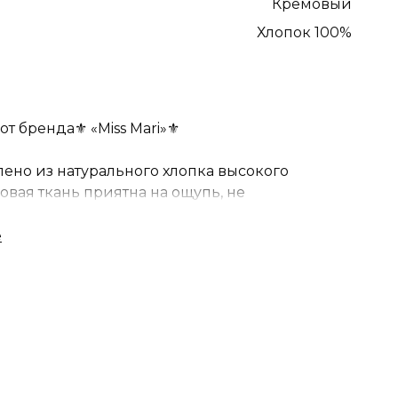
Кремовый
Хлопок 100%
т бренда⚜️ «Miss Mari»⚜️
лено из натурального хлопка высокого
овая ткань приятна на ощупь, не
ковые полотенца гигиеничны и
ы в уходе.
лия-универсальное решение для любого
ого и современного.
ет рада приобретению таких полотенец.
ебя и близких ????