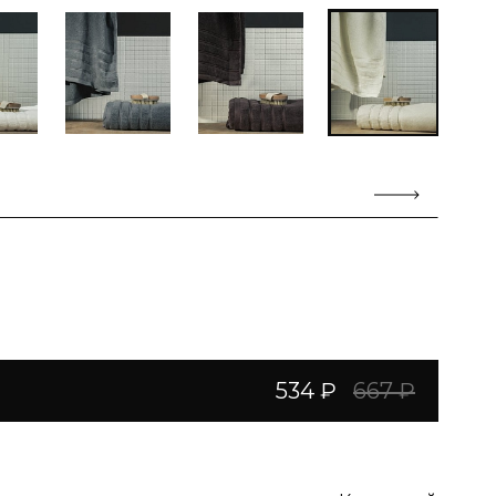
534 ₽
667 ₽