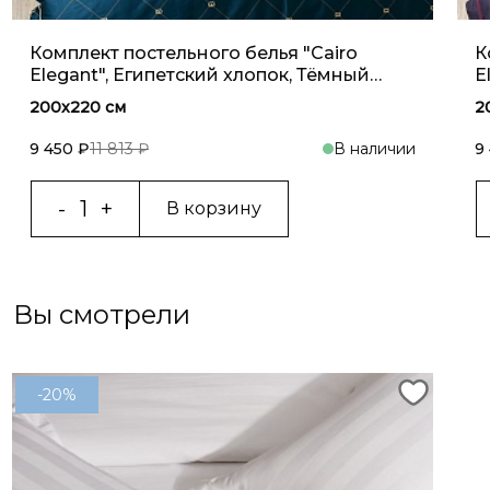
Комплект постельного белья "Cairo
К
Elegant", Египетский хлопок, Тёмный
E
изумруд
200x220 см
2
9 450 ₽
11 813 ₽
В наличии
9
В корзину
Вы смотрели
-20%