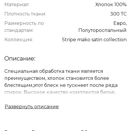
Материал:
Хлопок 100%
Плотность ткани:
300 ТС
Размерность по
Евро,
стандартам:
Полутороспальный
Коллекция:
Stripe mako satin collection
Описание:
Специальная обработка ткани является
преимуществом, хлопок становится более
блестящим,этот блеск не тускнеет после ряда
стирок. Высокое качество комплектов белья,
сохраняется на длительный срок.
Комплекты изготовлены из
высококачественного гипоаллергенного хлопка,
натуральный долговечный, приятный на ощупь
и при этом простой в уходе комплект, отлично