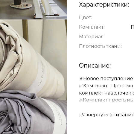
Характеристики:
Цвет:
Комплект:
П
Материал:
Плотность ткани:
Описание:
⚜️Новое поступление
✅Комплект Простынь 
комплект наволочек от
❇️Комплект простынь 
Ткань: 81 % Tencel , 1
❇️Наволочки состав:
100% Tencel, плотнос
ощупь,не вызывает а