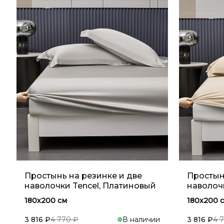
Простынь на резинке и две
Простын
наволочки Tencel, Платиновый
наволоч
180x200 см
180x200 
3 816 ₽
4 770 ₽
В наличии
3 816 ₽
4 