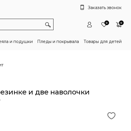
Заказать звонок
0
0
яла и подушки
Пледы и покрывала
Товары для детей
ит
езинке и две наволочки
т