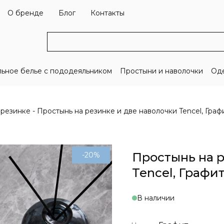
О бренде
Блог
Контакты
льное белье с пододеяльником
Простыни и наволочки
Оде
 резинке
Простынь на резинке и две наволочки Tencel, Граф
Простынь на р
-20%
Tencel, Графи
В наличии