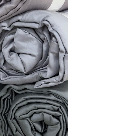
прослужит отличной 
гармонично сочетае
для вашей кровати. В
порадуют вас. Одно
комплекту, тем самы
оставит никого равн