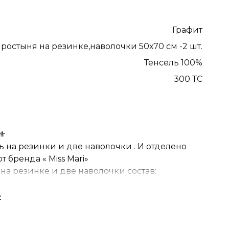
Графит
ростыня на резинке,наволочки 50х70 см -2 шт.
Тенсель 100%
300 ТС
⚜️
на резинки и две наволочки . И отделено
 бренда « Miss Mari»
на резинке и две наволочки состав:
9% бамбук , плотность 60s 300 tc
ть 300 tc ✅ Простыня мягкая и приятная на
ллергических реакций,удобна и практична,