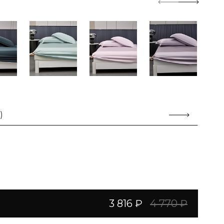
)
3 816 ₽
4 770 ₽