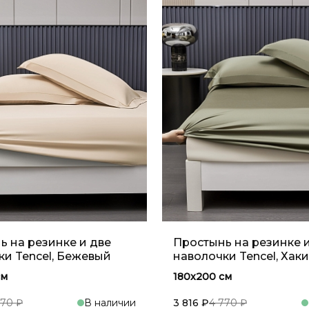
ь на резинке и две
Простынь на резинке 
ки Tencel, Бежевый
наволочки Tencel, Хаки
см
180x200 см
770 ₽
В наличии
3 816 ₽
4 770 ₽