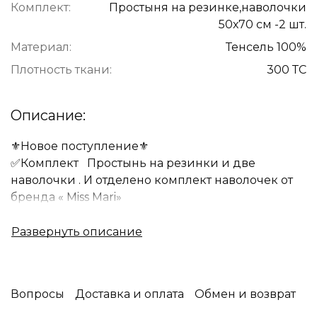
Комплект:
Простыня на резинке,наволочки
50х70 см -2 шт.
Материал:
Тенсель 100%
Плотность ткани:
300 ТС
Описание:
⚜️Новое поступление⚜️
✅Комплект Простынь на резинки и две
наволочки . И отделено комплект наволочек от
бренда « Miss Mari»
❇️Комплект простынь на резинке и две
наволочки состав:
Ткань: 81 % Tencel , 19% бамбук , плотность 60s
300 tc
❇️Наволочки состав:
Вопросы
Доставка и оплата
Обмен и возврат
100% Tencel, плотность 300 tc ✅ Простыня
мягкая и приятная на ощупь,не вызывает