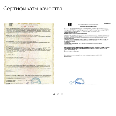
аллергических реакций,удобна и практична,
Сертификаты качества
прослужит отличной защитой для вашего
матраса .Простыня гармонично сочетается с
пледами и другими принадлежностями для
вашей кровати. В ассортименте топовые
расцветка, которые порадуют вас. Однотонные
на волочки можно добавить к любому
комплекту, тем самым разнообразив
его,многообразие цветов не оставит никого
равнодушным.