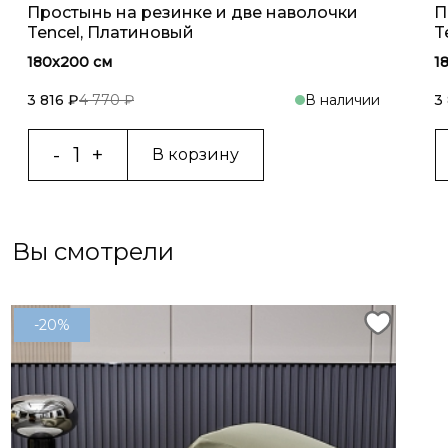
Простынь на резинке и две наволочки
П
Tencel, Платиновый
T
180x200 см
1
3 816 ₽
4 770 ₽
В наличии
3
В корзину
Вы смотрели
-20%