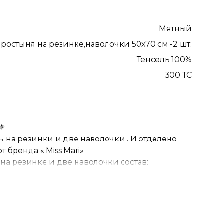
Мятный
ростыня на резинке,наволочки 50х70 см -2 шт.
Тенсель 100%
300 ТС
⚜️
на резинки и две наволочки . И отделено
 бренда « Miss Mari»
на резинке и две наволочки состав:
9% бамбук , плотность 60s 300 tc
ть 300 tc ✅ Простыня мягкая и приятная на
ллергических реакций,удобна и практична,