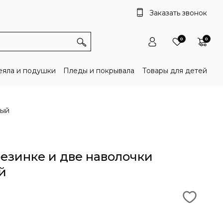
Заказать звонок
0
0
яла и подушки
Пледы и покрывала
Товары для детей
ный
езинке и две наволочки
й