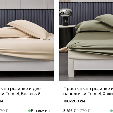
ь на резинке и две
Простынь на резинке 
ки Tencel, Бежевый
наволочки Tencel, Хаки
см
180x200 см
770 ₽
В наличии
3 816 ₽
4 770 ₽