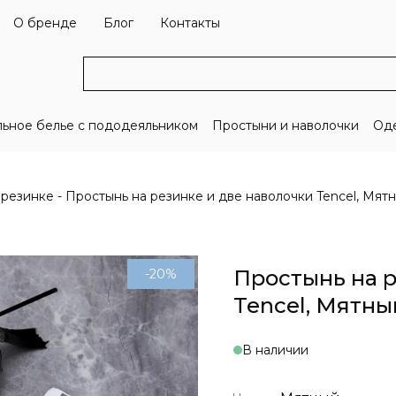
О бренде
Блог
Контакты
льное белье с пододеяльником
Простыни и наволочки
Оде
 резинке
Простынь на резинке и две наволочки Tencel, Мят
Простынь на р
-20%
Tencel, Мятны
В наличии