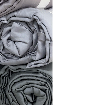
прослужит отличной 
гармонично сочетае
для вашей кровати. В
порадуют вас. Одно
комплекту, тем самы
оставит никого равн