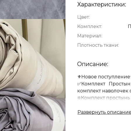
Характеристики:
Цвет:
Комплект:
П
Материал:
Плотность ткани:
Описание:
⚜️Новое поступление
✅Комплект Простынь 
комплект наволочек от
❇️Комплект простынь 
Ткань: 81 % Tencel , 1
❇️Наволочки состав:
100% Tencel, плотнос
ощупь,не вызывает а