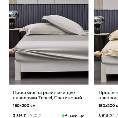
Простынь на резинке и две
Простын
наволочки Tencel, Платиновый
наволоч
180x200 см
180x200 
3 816 ₽
4 770 ₽
В наличии
3 816 ₽
4 