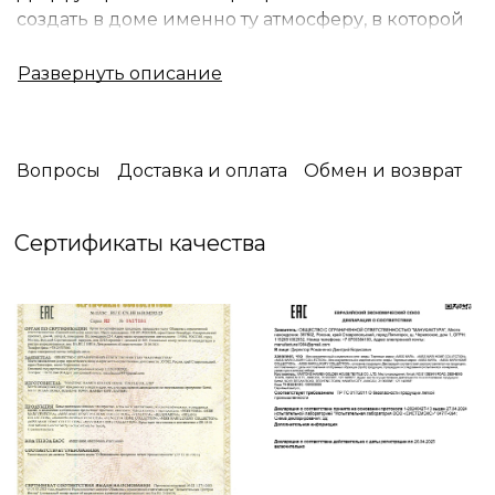
создать в доме именно ту атмосферу, в которой
вам будет комфортно находиться и приятно
наслаждаться счастливыми моментами вместе с
семьей.
Уют имеет особый аромат, и для каждого
человека он свой - особенный.
Вопросы
Доставка и оплата
Обмен и возврат
В Miss Mari вы встретите огромное разнообразие
запахов: фруктовых или цветочных, терпких или
Сертификаты качества
свежих, пряных или сладких.
И вы обязательно найдете именно тот аромат,
который будет ассоциироваться с вашим
уютным домом.
Побалуйте себя и окунитесь в свои мечты
вместе с Miss Mari❤️