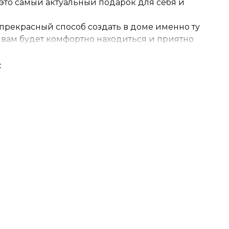
-это самый актуальный подарок для себя и
прекрасный способ создать в доме именно ту
й вам будет комфортно находиться и приятно
ивыми моментами вместе с семьей.
мат, и для каждого человека он свой -
тите огромное разнообразие запахов: фруктовых
их или свежих, пряных или сладких.
дете именно тот аромат, который будет
вашим уютным домом.
итесь в свои мечты вместе с Miss Mari❤️