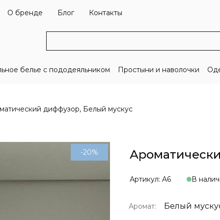
О бренде
Блог
Контакты
льное белье с пододеяльником
Простыни и наволочки
Оде
матический диффузор, Белый мускус
Ароматически
-20%
Артикул: A6
В нали
Белый муску
Аромат: