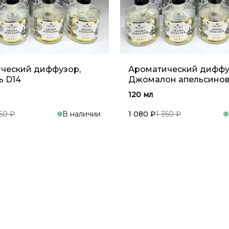
ческий диффузор,
Ароматический диффу
 D14
Джомалон апельсино
цветок
120 мл
350 ₽
В наличии
1 080 ₽
1 350 ₽
В корзину
В кор