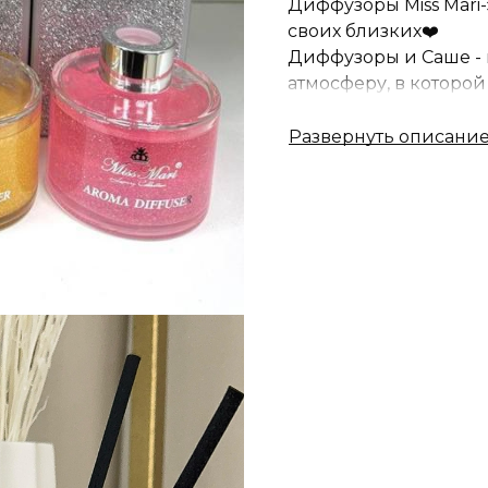
Диффузоры Miss Mari
своих близких❤️
Диффузоры и Саше - 
атмосферу, в которо
наслаждаться счастл
Уют имеет особый аро
особенный.
В Miss Mari вы встре
или цветочных, терпк
И вы обязательно най
ассоциироваться с 
Побалуйте себя и окун