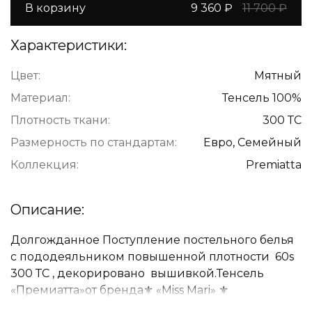
В корзину
9 360 ₽
11 700 ₽
Характеристики:
Цвет:
Мятный
Материал:
Тенсель 100%
Плотность ткани:
300 ТС
Размерность по стандартам:
Евро, Семейный
Коллекция:
Premiatta
Описание:
Долгожданное Поступление постельного белья
с пододеяльником повышенной плотности 60s
300 ТС , декорировано вышивкой.Тенсель
«Премиатта»от бренда⚜️ «Miss Mari» ⚜️