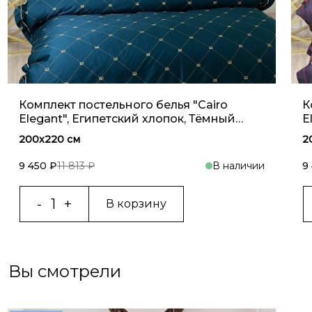
Комплект постельного белья "Cairo
К
Elegant", Египетский хлопок, Тёмный
E
изумруд
200x220 см
2
9 450 ₽
11 813 ₽
В наличии
9
В корзину
Вы смотрели