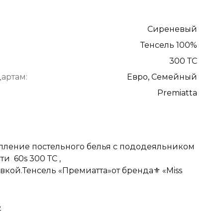
Сиреневый
Тенсель 100%
300 ТС
артам:
Евро, Семейный
Premiatta
пление постельного белья с пододеяльником
и 60s 300 ТС ,
ой.Тенсель «Премиатта»от бренда⚜️ «Miss
чная и антибактериальная ткань, обладает
и терморегуляцией☝