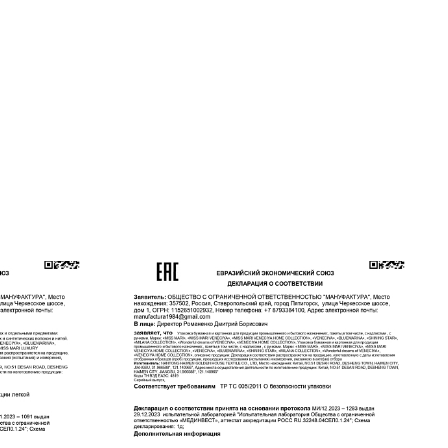
ним роскоши, объект желания всех ценителей
 Ткань способна подстраиваться под
щей среды и регулировать микроклимат
нь выглядит эстетично и дорого.
аны в подарочную коробку.
ной стирке 30 градусов при минимальных