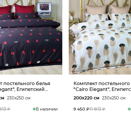
т постельного белья
Комплект постельного
legant", Египетский
"Cairo Elegant", Египет
 Алый
хлопок, Песочный беж
см
230x250 см
200x220 см
230x250 см
 813 ₽
В наличии
9 450 ₽
11 813 ₽
В корзину
В кор