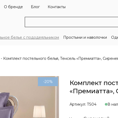
О бренде
Блог
Контакты
льное белье с пододеяльником
Простыни и наволочки
Оде
Комплект постельного белья, Тенсель «Премиатта», Сирен
Комплект пост
-20%
«Премиатта»,
Артикул: TS04
В на