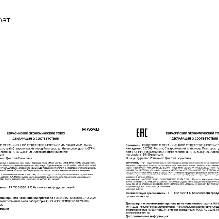
⚜️Тенсель- это сино
истинного комфорта.
рат
температуру окружаю
спального места. Тка
❇️ Комплекты упаков
✅Стирать на деликат
оборотах ‼️