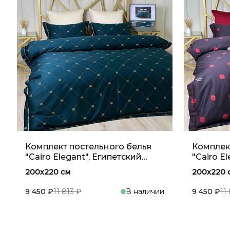
Комплект постельного белья
Комплек
"Cairo Elegant", Египетский
"Cairo E
хлопок, Тёмный изумруд
хлопок,
200x220 см
200x220 
9 450 ₽
11 813 ₽
В наличии
9 450 ₽
11
В корзину