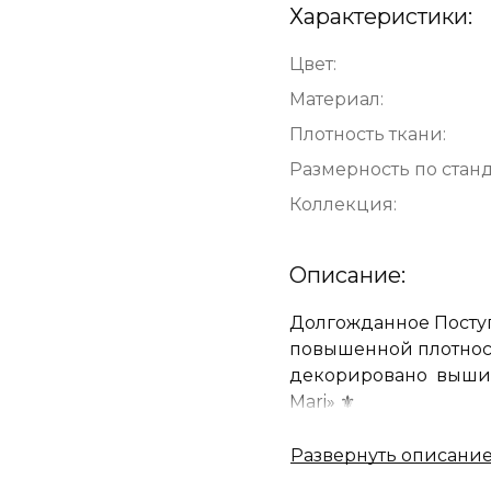
Характеристики:
Цвет:
Материал:
Плотность ткани:
Размерность по станд
Коллекция:
Описание:
Долгожданное Посту
повышенной плотност
декорировано вышивк
Mari» ⚜️
⚜️ Тенсель - экологи
гигроскопичностью 