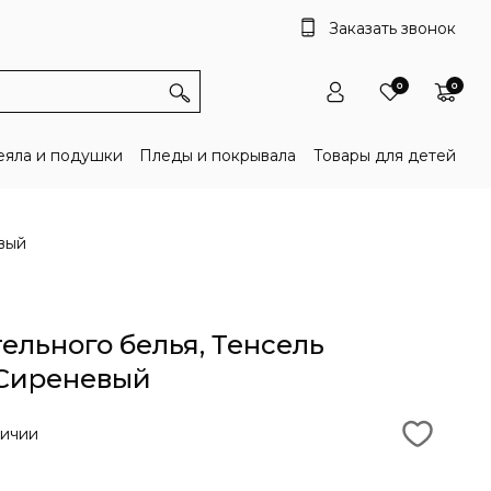
Заказать звонок
0
0
яла и подушки
Пледы и покрывала
Товары для детей
евый
ельного белья, Тенсель
 Сиреневый
личии