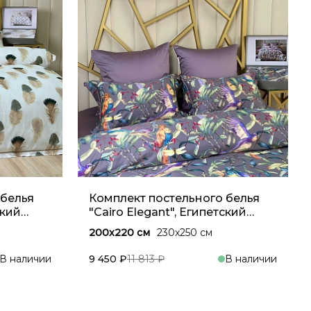
 белья
Комплект постельного белья
ский
"Cairo Elegant", Египетский
хлопок, Фиолетовый
200x220 см
230x250 см
В наличии
9 450 ₽
11 813 ₽
В наличии
зину
В корзину