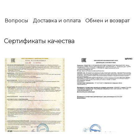
выбранное покрывало несёт не только
защитную функцию,оно станет дизайнерским
решением, подчёркивающим ваш вкус .
Вопросы
Доставка и оплата
Обмен и возврат
☑️ Упаковка: Фирменная Силиконовая сумка
Сертификаты качества