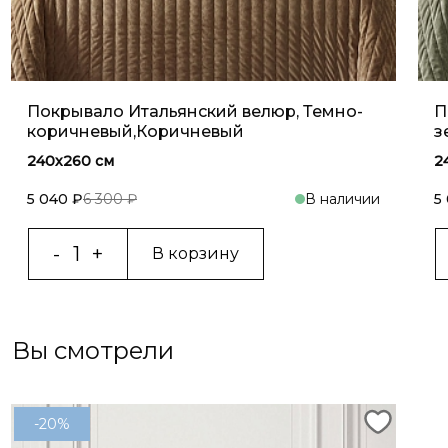
Покрывало Итальянский велюр, Темно-
П
коричневый,Коричневый
з
240х260 см
2
5 040 ₽
6 300 ₽
В наличии
5
В корзину
Вы смотрели
-20%