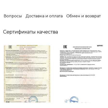
выбранное покрывало несёт не только
защитную функцию,оно станет дизайнерским
решением, подчёркивающим ваш вкус .
Вопросы
Доставка и оплата
Обмен и возврат
☑️ Упаковка: Фирменная Силиконовая сумка
Сертификаты качества