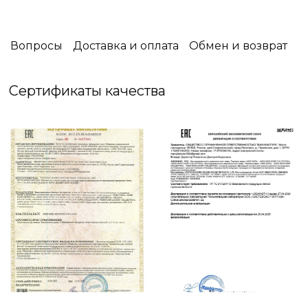
выбранное покрывало несёт не только
защитную функцию,оно станет дизайнерским
решением, подчёркивающим ваш вкус .
Вопросы
Доставка и оплата
Обмен и возврат
☑️ Упаковка: Фирменная Силиконовая сумка
Сертификаты качества