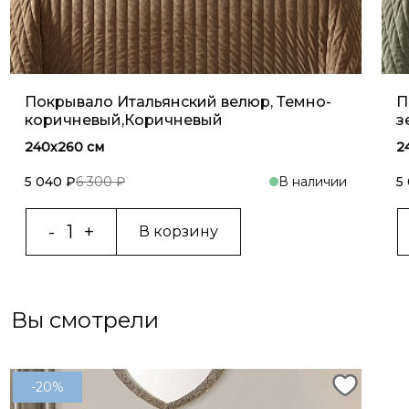
Покрывало Итальянский велюр, Темно-
П
коричневый,Коричневый
з
240х260 см
2
5 040 ₽
6 300 ₽
В наличии
5
В корзину
Вы смотрели
-20%