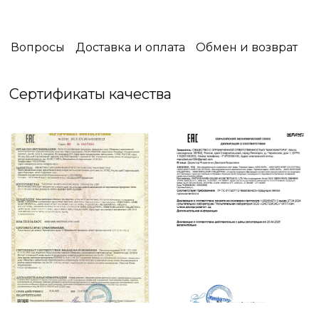
выбранное покрывало несёт не только
защитную функцию,оно станет дизайнерским
решением, подчёркивающим ваш вкус .
Вопросы
Доставка и оплата
Обмен и возврат
☑️ Упаковка: Фирменная Силиконовая сумка
Сертификаты качества