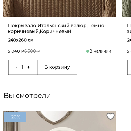
Покрывало Итальянский велюр, Темно-
П
коричневый,Коричневый
з
240х260 см
2
5 040 ₽
6 300 ₽
В наличии
5
В корзину
Вы смотрели
-20%