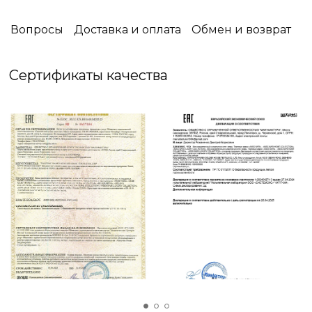
защитную функцию,оно станет дизайнерским
решением, подчёркивающим ваш вкус .
Вопросы
Доставка и оплата
Обмен и возврат
☑️ Упаковка: Фирменная Силиконовая сумка
Сертификаты качества