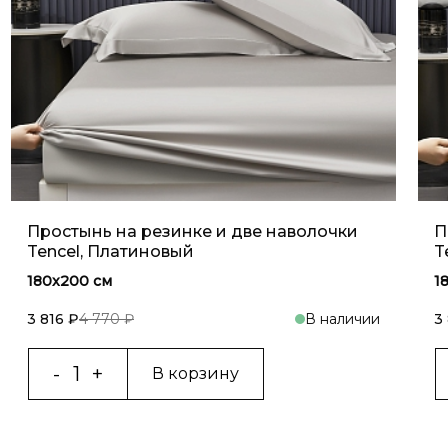
Простынь на резинке и две наволочки
П
Tencel, Платиновый
T
180x200 см
1
3 816 ₽
4 770 ₽
В наличии
3
В корзину