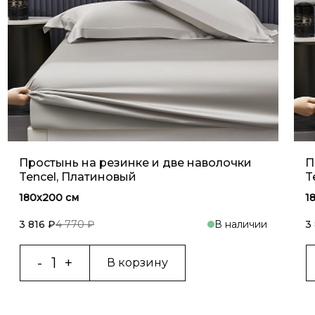
Простынь на резинке и две наволочки
П
Tencel, Платиновый
T
180x200 см
1
3 816 ₽
4 770 ₽
В наличии
3
В корзину