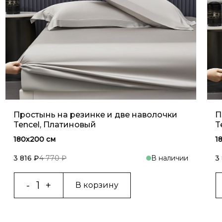
Простынь на резинке и две наволочки
П
Tencel, Платиновый
T
180x200 см
1
3 816 ₽
4 770 ₽
В наличии
3
В корзину