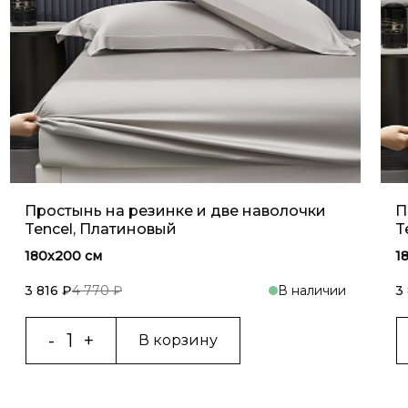
Простынь на резинке и две наволочки
П
Tencel, Платиновый
T
180x200 см
1
3 816 ₽
4 770 ₽
В наличии
3
В корзину